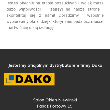
jesteś obecnie na etapie poszukiwań i wciąż masz
dużo wątpliwości — zajrzyj na naszą stronę i
skontaktuj się z nami! Doradzimy i wspólnie
wybierzemy okna, dzięki którym nie będziesz musiał
martwić się o złą izolację.
Jesteśmy oficjalnym dystrybutorem firmy Dako
Salon Okien Niewiński
Pasaż Portowy 19,